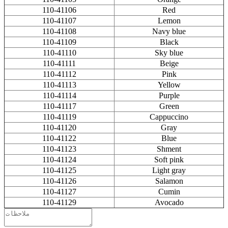
110-41106
Red
110-41107
Lemon
110-41108
Navy blue
110-41109
Black
110-41110
Sky blue
110-41111
Beige
110-41112
Pink
110-41113
Yellow
110-41114
Purple
110-41117
Green
110-41119
Cappuccino
110-41120
Gray
110-41122
Blue
110-41123
Shment
110-41124
Soft pink
110-41125
Light gray
110-41126
Salamon
110-41127
Cumin
110-41129
Avocado