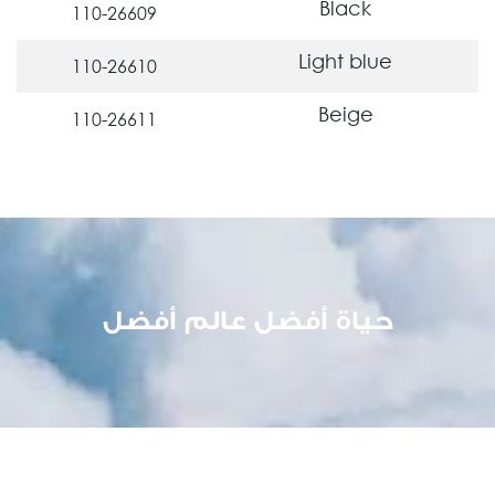
Black
110-26609
Light blue
110-26610
Beige
110-26611
Yellow
110-26613
Purple
110-26614
Green
110-26617
حياة أفضل عالم أفضل
Cappuccino
110-26619
Gray
110-26620