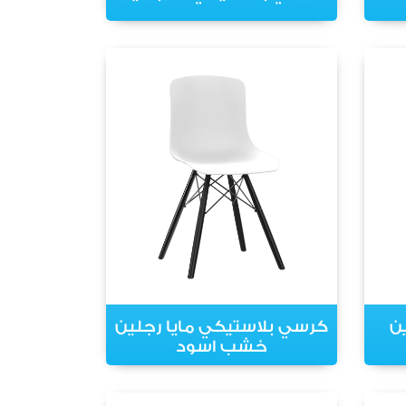
ن
كرسي بلاستيكي مايا رجلين
خشب اسود