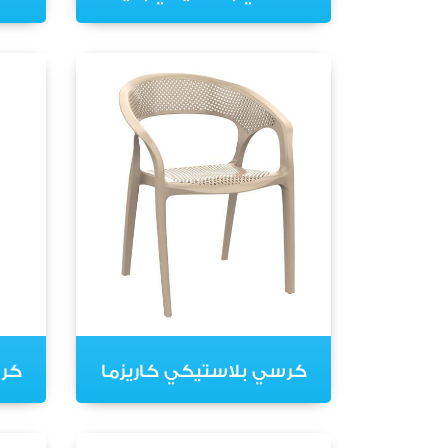
كرسي بلاستيكي كاريزما
كر