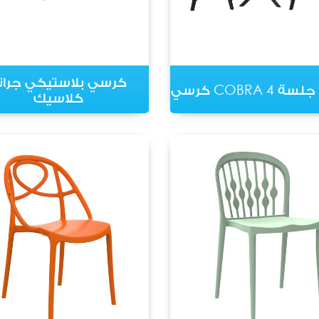
كرسي بلاستيكي جران
COBRA 4 كرسي
كلاسيك