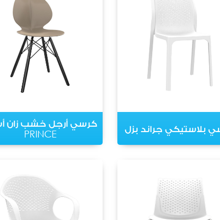
كرسي أرجل خشب زان أ
 بلاستيكي جراند بزل
PRINCE