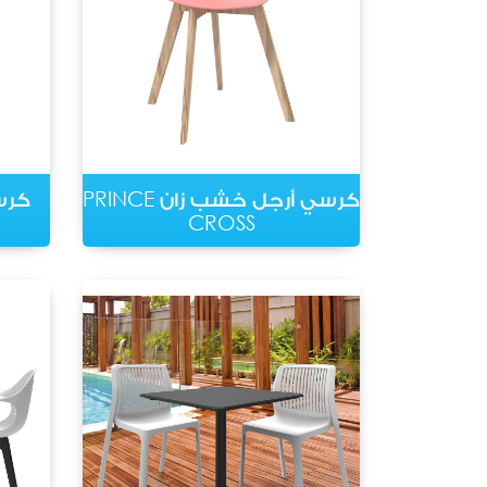
كرسي أرجل خشب زان PRINCE
كرس
CROSS