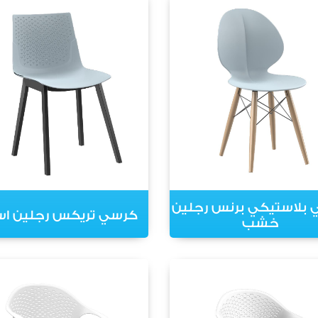
بلاستيكي برنس رجلين
كرسي تريكس رجلين اس
خشب