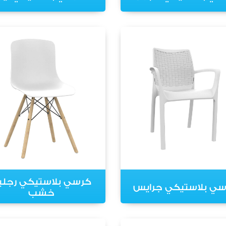
كرسي بلاستيكي رجلي
سي بلاستيكي جرايس
خشب