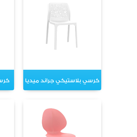
كرسي بلاستيكي جراند ميديا
كرسي