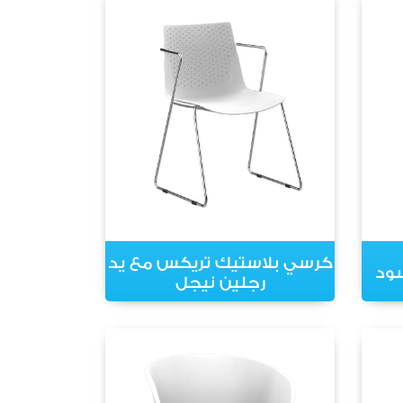
كرسي بلاستيك تريكس مع يد
ود
رجلين نيجل