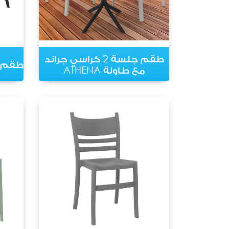
طقم جلسة 2 كراسي جراند
طقم جلسة 
مع طاولة ATHENA