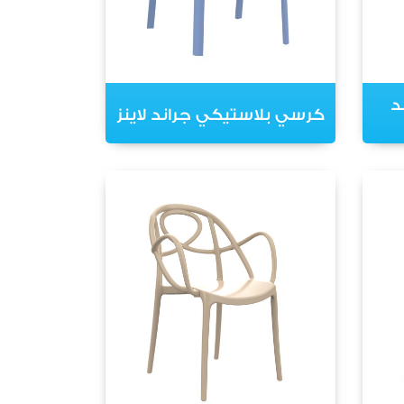
د
كرسي بلاستيكي جراند لاينز