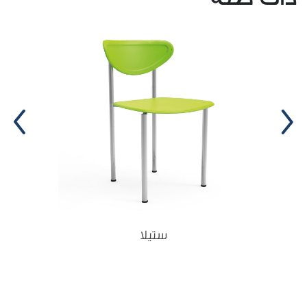
Shment
110-41123
Soft pink
110-41124
Light gray
110-41125
Salamon
110-41126
Cumin
110-41127
Avocado
110-41129
ستيلا