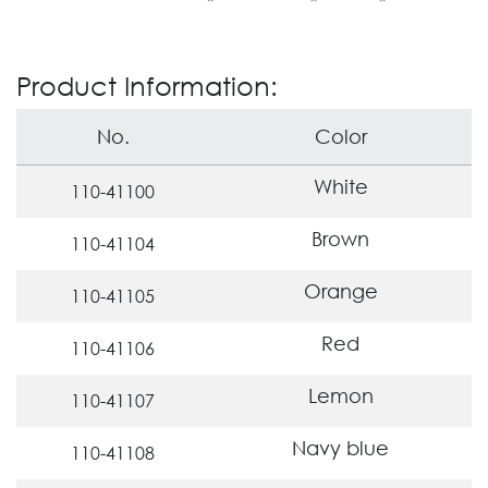
Product Information:
No.
Color
White
110-41100
Brown
110-41104
Orange
110-41105
Red
110-41106
Lemon
110-41107
Navy blue
110-41108